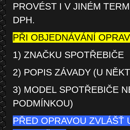
PROVÉST I V JINÉM TER
DPH.
PŘI OBJEDNÁVÁNÍ OPRAV
1) ZNAČKU SPOTŘEBIČE
2) POPIS ZÁVADY (U NĚ
3) MODEL SPOTŘEBIČE NE
PODMÍNKOU)
PŘED OPRAVOU ZVLÁŠŤ 