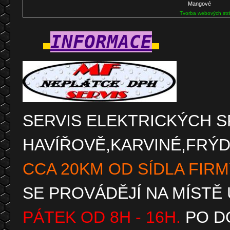
Mangové
Tvorba webových str
INFORMACE
SERVIS ELEKTRICKÝCH S
HAVÍŘOVĚ,KARVINÉ,FRÝD
CCA 20KM OD SÍDLA FIRMY
SE PROVÁDĚJÍ NA MÍSTĚ
PÁTEK OD 8H - 16H.
PO D