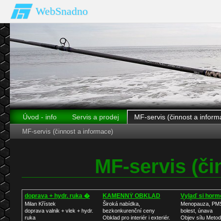
WebSnadno
Úvod - info
Servis a prodej
MF-servis (činnost a inform
MF-servis (činnost a informace)
MF-servis (či
doprava + hydr. ruka �
KAMENNÝ OBKLAD
Vylaď si horm
léků
Milan Křístek
Široká nabídka,
Menopauza, PM
doprava valnik + vlek + hydr.
bezkonkurenční ceny
bolest, únava
ruka
Obklad pro interiér i exteriér.
Objev sílu Metod