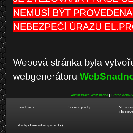
NEMUSÍ BÝT PROVEDENA
NEBEZPEČÍ ÚRAZU EL.P
Webová stránka byla vytvoř
webgenerátoru
WebSnadno
Administrace WebSnadno
|
Tvorba webový
Úvod - info
Servis a prodej
MF-servis
informace
Prodej - Nemovitost (pozemky)