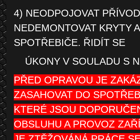
4) NEODPOJOVAT PŘÍVOD
NEDEMONTOVAT KRYTY A
SPOTŘEBIČE. ŘIDÍT SE
ÚKONY V SOULADU S N
PŘED OPRAVOU JE ZAKÁ
ZASAHOVAT DO SPOTŘEB
KTERÉ JSOU DOPORUČEN
OBSLUHU A PROVOZ ZAŘÍZ
JE ZTĚŽOVÁNÁ PRÁCE SE