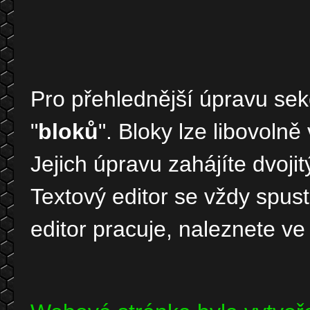
Pro přehlednější úpravu sek
"
bloků
". Bloky lze libovolně
Jejich úpravu zahájíte dvoj
Textový editor se vždy spus
editor pracuje, naleznete v