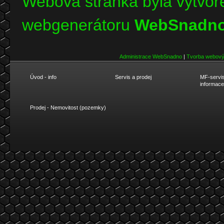
Webová stránka byla vytvoř
webgenerátoru
WebSnadno
Administrace WebSnadno
|
Tvorba webový
Úvod - info
Servis a prodej
MF-servis
informace
Prodej - Nemovitost (pozemky)