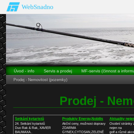
WebSnadno
Úvod - info
Servis a prodej
MF-servis (činnost a inform
Prodej - Nemovitost (pozemky)
Prodej - Nem
Setkání kytaristů
Produkty Energy,Nobilis
Aktuality neje
24. Setkání kytaristů
Akční ceny, možnost dopravy
Osobní stránky
Duo Rak & Rak, XAVIER
ZDARMA
nejen na
BAUMAXA..
GYNEX,CYTOSAN,ZELENÉ
golf a různé akc